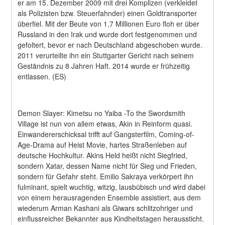
er am 15. Dezember 2009 mit drei Komplizen (verkleidet 
als Polizisten bzw. Steuerfahnder) einen Goldtransporter 
überfiel. Mit der Beute von 1,7 Millionen Euro floh er über 
Russland in den Irak und wurde dort festgenommen und 
gefoltert, bevor er nach Deutschland abgeschoben wurde. 
2011 verurteilte ihn ein Stuttgarter Gericht nach seinem 
Geständnis zu 8 Jahren Haft. 2014 wurde er frühzeitig 
entlassen. (ES)
Demon Slayer: Kimetsu no Yaiba -To the Swordsmith 
Village ist nun von allem etwas, Akin in Reinform quasi. 
Einwandererschicksal trifft auf Gangsterfilm, Coming-of-
Age-Drama auf Heist Movie, hartes Straßenleben auf 
deutsche Hochkultur. Akins Held heißt nicht Siegfried, 
sondern Xatar, dessen Name nicht für Sieg und Frieden, 
sondern für Gefahr steht. Emilio Sakraya verkörpert ihn 
fulminant, spielt wuchtig, witzig, lausbübisch und wird dabei 
von einem herausragenden Ensemble assistiert, aus dem 
wiederum Arman Kashani als Giwars schlitzohriger und 
einflussreicher Bekannter aus Kindheitstagen heraussticht.