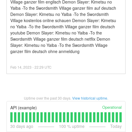
Village ganzer film englisch Demon Slayer: Kimetsu no 
Yaiba -To the Swordsmith Village ganzer film auf deutsch 
Demon Slayer: Kimetsu no Yaiba -To the Swordsmith 
Village kostenlos online schauen Demon Slayer: Kimetsu 
no Yaiba -To the Swordsmith Village ganzer film deutsch 
youtube Demon Slayer: Kimetsu no Yaiba -To the 
Swordsmith Village ganzer film deutsch netflix Demon 
Slayer: Kimetsu no Yaiba -To the Swordsmith Village 
ganzer film deutsch ohne anmeldung
Feb
14
,
2023
-
22:29
UTC
Uptime over the past
30
days.
View historical uptime.
Operational
API (example)
30
days ago
100
% uptime
Today